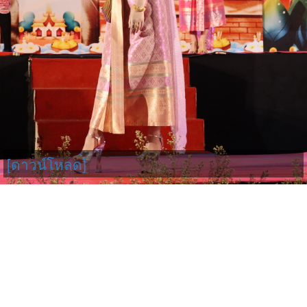
[ดาวน์โหลด]