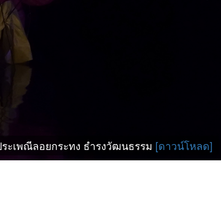
นประเพณีลอยกระทง ธำรงวัฒนธรรม
[ดาวน์โหลด]