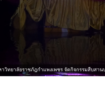
าวิทยาลัยราชภัฎกําแพงเพชร จัดกิจกรรมสืบสา