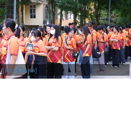
[ดาวน์โหลด]