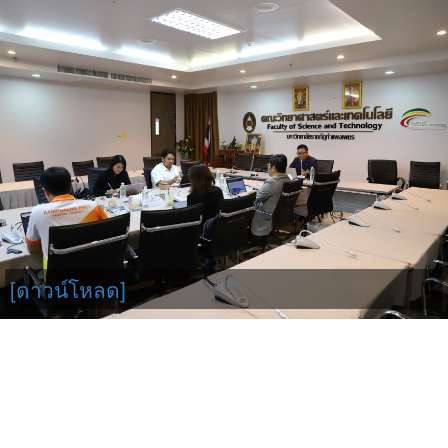
[ดาวน์โหลด]