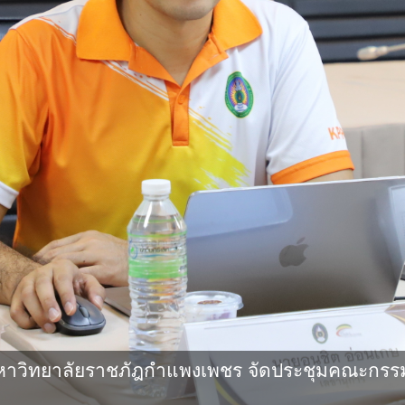
าวิทยาลัยราชภัฎกําแพงเพชร จัดประชุมคณะกรร