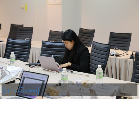
[ดาวน์โหลด]