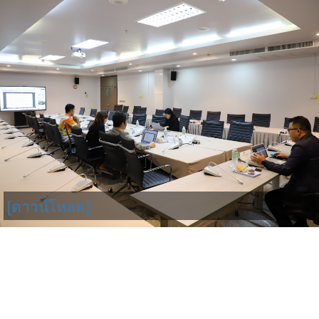
[ดาวน์โหลด]