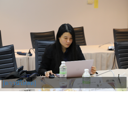
[ดาวน์โหลด]