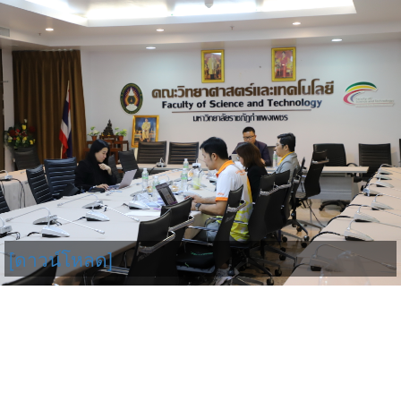
[ดาวน์โหลด]