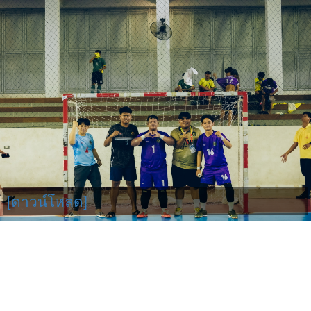
[ดาวน์โหลด]