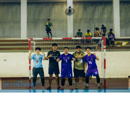
[ดาวน์โหลด]