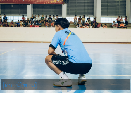
[ดาวน์โหลด]