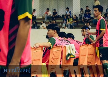
[ดาวน์โหลด]