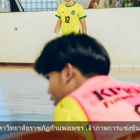
ิทยาลัยราชภัฏกำแพงเพชร เจ้าภาพการแข่งขันกีฬ
น์โหลด]