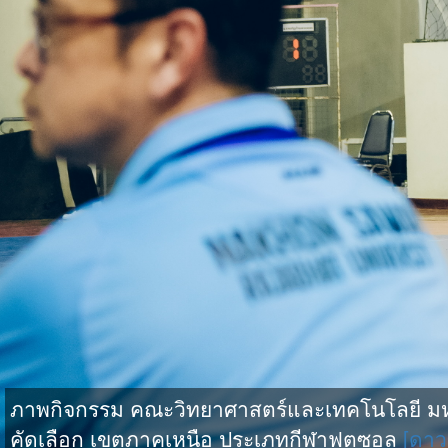
ภาพกิจกรรม คณะวิทยาศาสตร์และเทคโนโลยี มหาว
คัดเลือก เขตภาคเหนือ ประเภทกีฬาฟุตซอล
[ดาว