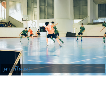
[ดาวน์โหลด]