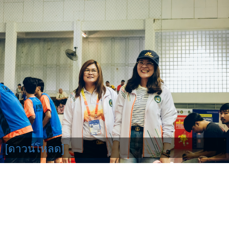
[ดาวน์โหลด]