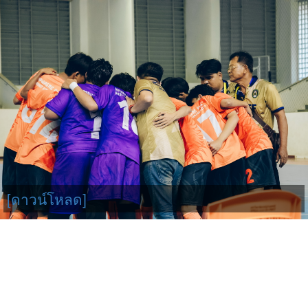
[ดาวน์โหลด]