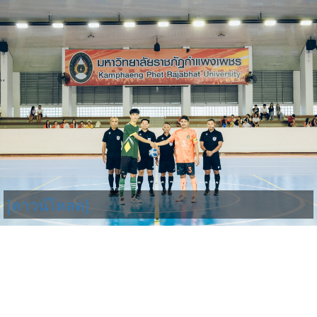
[ดาวน์โหลด]