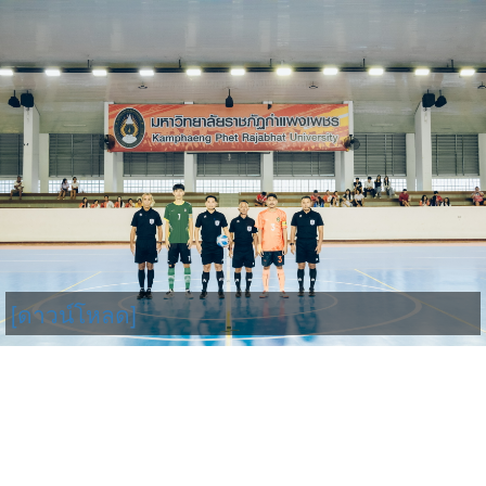
[ดาวน์โหลด]