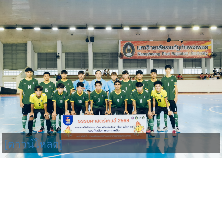
[ดาวน์โหลด]