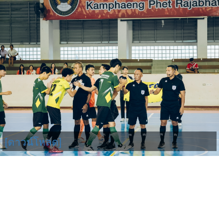
[ดาวน์โหลด]