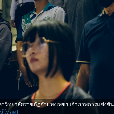
ิทยาลัยราชภัฏกำแพงเพชร เจ้าภาพการแข่งขันกีฬ
น์โหลด]