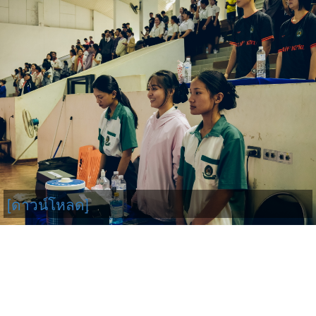
[ดาวน์โหลด]