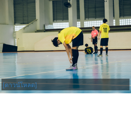
[ดาวน์โหลด]