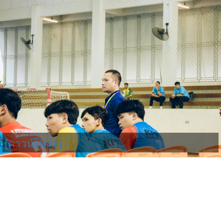
[ดาวน์โหลด]