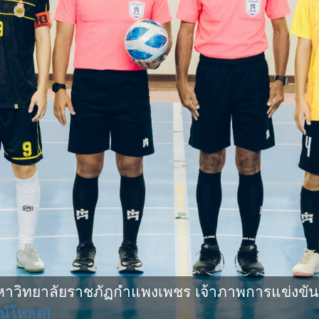
ิทยาลัยราชภัฏกำแพงเพชร เจ้าภาพการแข่งขันกีฬ
น์โหลด]