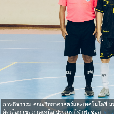
ภาพกิจกรรม คณะวิทยาศาสตร์และเทคโนโลยี มหาว
คัดเลือก เขตภาคเหนือ ประเภทกีฬาฟุตซอล
[ดาว