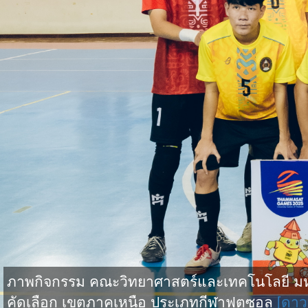
ภาพกิจกรรม คณะวิทยาศาสตร์และเทคโนโลยี มหาว
คัดเลือก เขตภาคเหนือ ประเภทกีฬาฟุตซอล
[ดาว