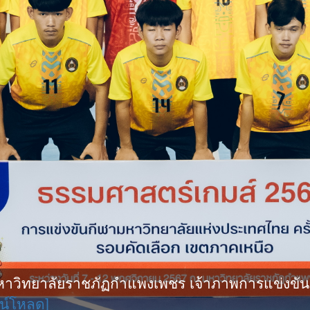
ิทยาลัยราชภัฏกำแพงเพชร เจ้าภาพการแข่งขันกีฬ
น์โหลด]