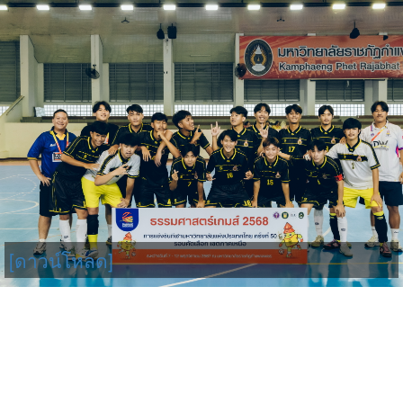
[ดาวน์โหลด]