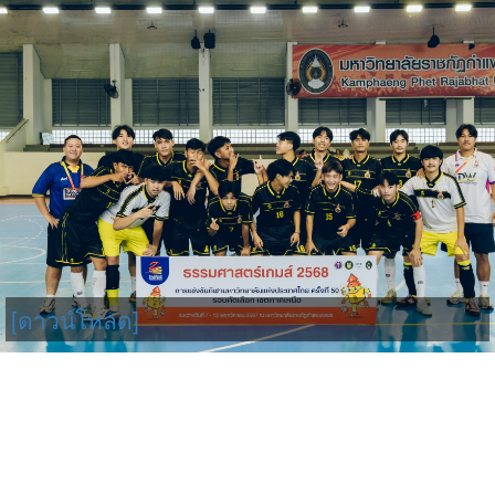
[ดาวน์โหลด]