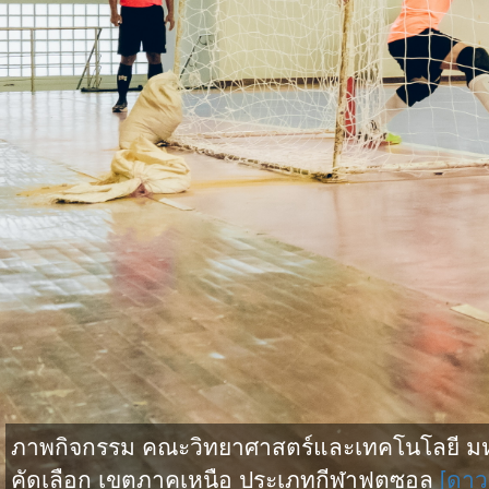
ภาพกิจกรรม คณะวิทยาศาสตร์และเทคโนโลยี มหาว
คัดเลือก เขตภาคเหนือ ประเภทกีฬาฟุตซอล
[ดาว