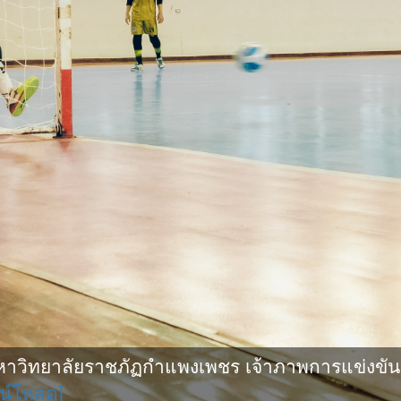
ิทยาลัยราชภัฏกำแพงเพชร เจ้าภาพการแข่งขันกีฬ
น์โหลด]