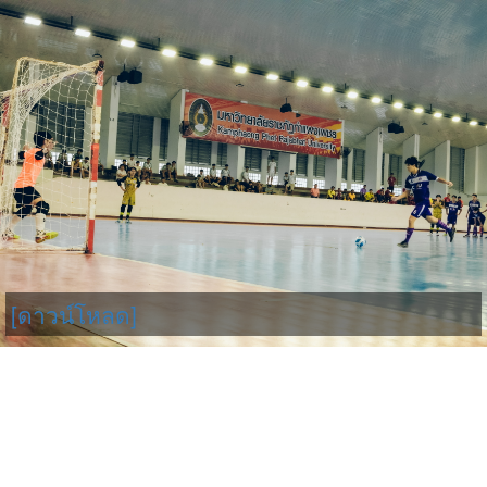
[ดาวน์โหลด]