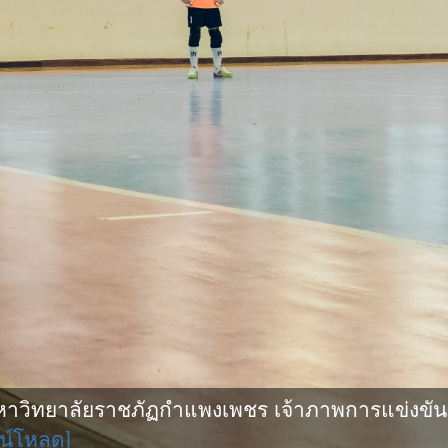
ิทยาลัยราชภัฏกำแพงเพชร เจ้าภาพการแข่งขันกีฬ
น์โหลด]