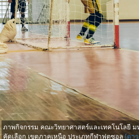
ภาพกิจกรรม คณะวิทยาศาสตร์และเทคโนโลยี มหาว
คัดเลือก เขตภาคเหนือ ประเภทกีฬาฟุตซอล
[ดาว