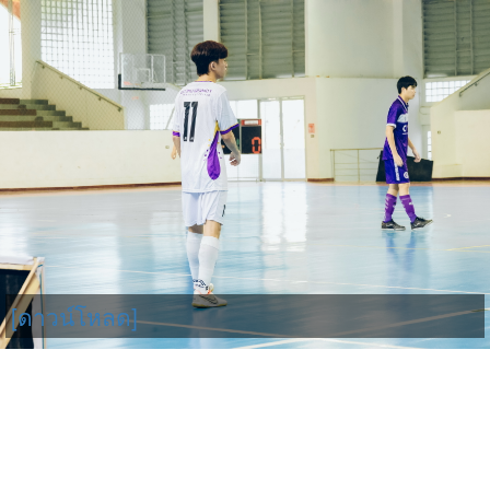
[ดาวน์โหลด]