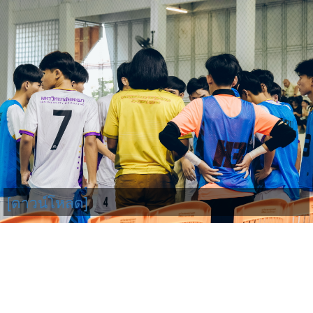
[ดาวน์โหลด]