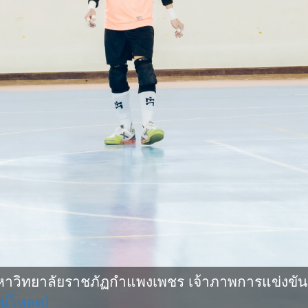
ิทยาลัยราชภัฏกำแพงเพชร เจ้าภาพการแข่งขันกีฬ
น์โหลด]