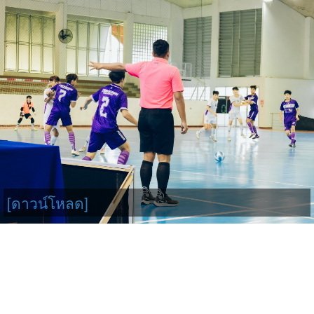
[ดาวน์โหลด]