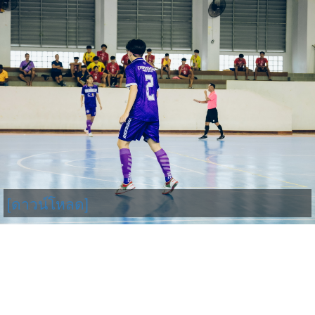
[ดาวน์โหลด]