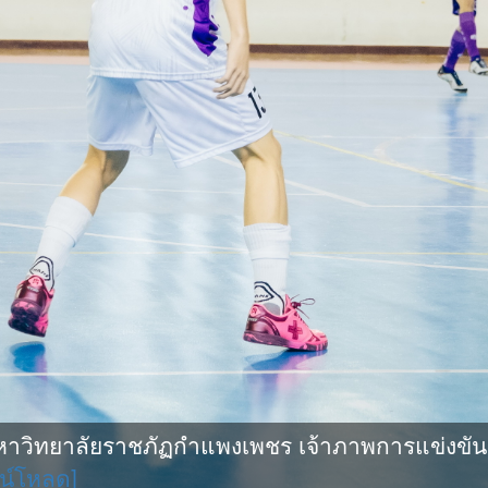
ิทยาลัยราชภัฏกำแพงเพชร เจ้าภาพการแข่งขันกีฬ
น์โหลด]