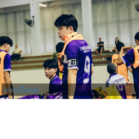
[ดาวน์โหลด]