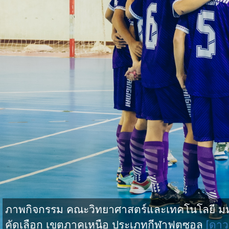
ภาพกิจกรรม คณะวิทยาศาสตร์และเทคโนโลยี มหาว
คัดเลือก เขตภาคเหนือ ประเภทกีฬาฟุตซอล
[ดาว