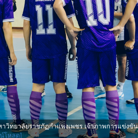
ิทยาลัยราชภัฏกำแพงเพชร เจ้าภาพการแข่งขันกีฬ
น์โหลด]