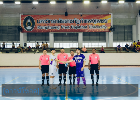
[ดาวน์โหลด]