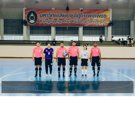
[ดาวน์โหลด]