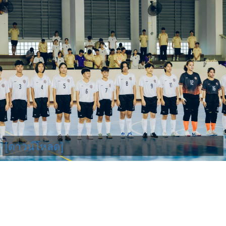
[ดาวน์โหลด]