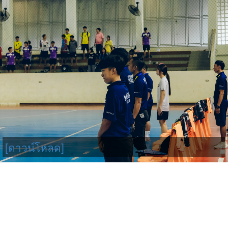
[ดาวน์โหลด]