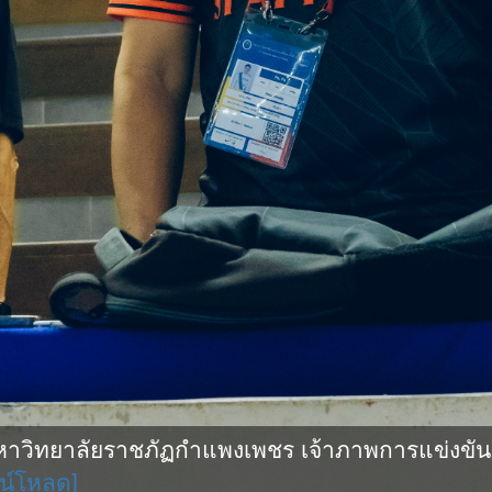
ิทยาลัยราชภัฏกำแพงเพชร เจ้าภาพการแข่งขันกีฬ
น์โหลด]