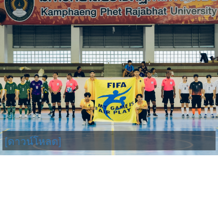
[ดาวน์โหลด]