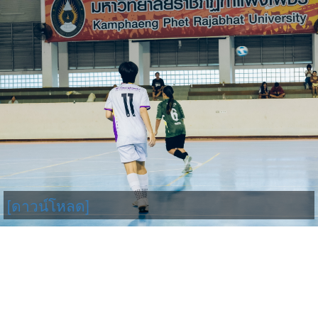
[ดาวน์โหลด]