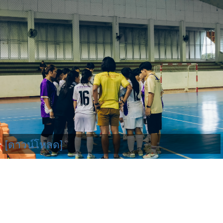
[ดาวน์โหลด]