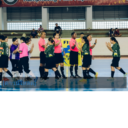
[ดาวน์โหลด]