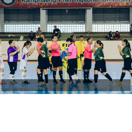
[ดาวน์โหลด]